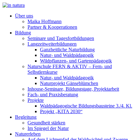
Über uns
Maika Hoffmann
Partner & Kooperationen
Bildung
Seminare und Tagesfortbildungen
Langzeitweiterbildungen
Ganzheitliche Naturbildung
Natur- und Waldpädagogik
Wildpflanzen- und Gartenpädagogik
Naturschule FERN & AKTIV – Fern- und
Selbstlernkurse
Natur- und Waldpädagogik
Naturprojekt Gänseblümchen
Inhouse-Seminare, Bildungstage, Projektarbeit
Fach- und Praxisberatung
Projekte
Waldpädagogische Bildungsbausteine 3./4. Kl.
Projekt „KITA 2030“
Begleitung
Gesundheit stärken
Im Spiegel der Natur
Naturerleben
Auf dem Lichterpfad der Waldwichtel und Zwerge